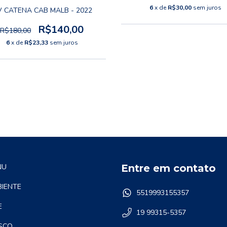
6
x de
R$30,00
sem juros
V CATENA CAB MALB - 2022
R$140,00
R$180,00
6
x de
R$23,33
sem juros
NU
Entre em contato
IENTE
5519993155357
E
19 99315-5357
SCO