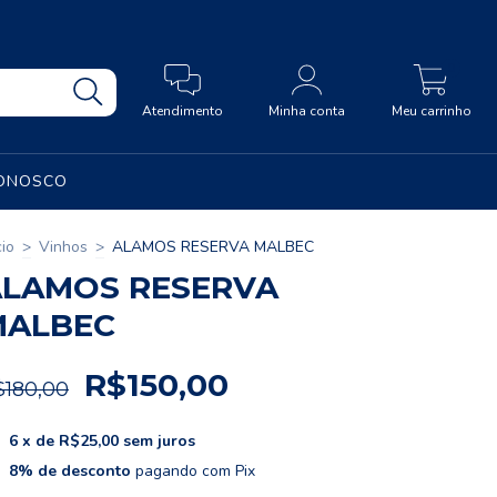
0
Atendimento
Minha conta
Meu carrinho
CONOSCO
cio
>
Vinhos
>
ALAMOS RESERVA MALBEC
ALAMOS RESERVA
MALBEC
R$150,00
$180,00
6
x de
R$25,00
sem juros
8% de desconto
pagando com Pix