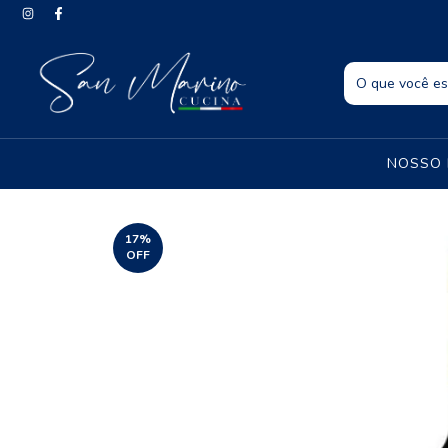
NOSSO
17
%
OFF