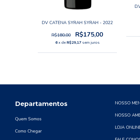
LBEC - 2020
D.
75,00
DV CATENA SYRAH SYRAH - 2022
 juros
R$175,00
R$180,00
6
x de
R$29,17
sem juros
Departamentos
NOSSO ME
NOSSO AMB
Quem Somos
LOJA ONLIN
Como Chegar
FALE CONO