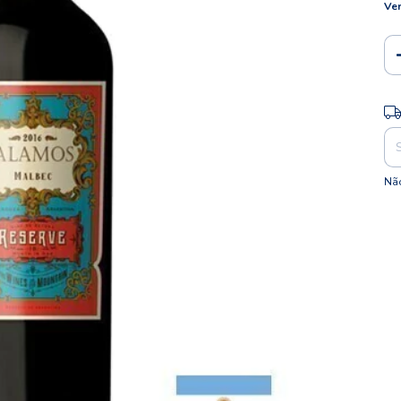
Ver
Ent
Não