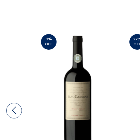
3
%
22
OFF
OF