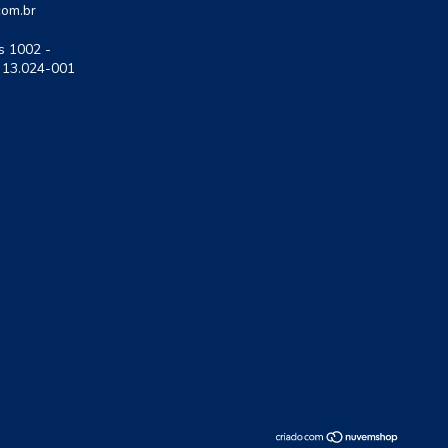
com.br
s 1002 -
P 13.024-001