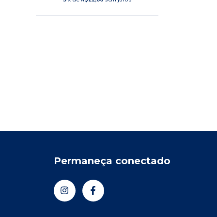
6
x d
Permaneça conectado