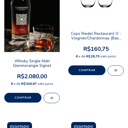
Copo Riedel Restaurant O -
Viognier/Chardonnay (Base
Lilas)
R$160,75
6
x de
R$26,79
sem juros
Whisky Single Malt
Glenmorangie Signet
R$2.080,00
6
x de
R$346,67
sem juros
ESGOTADO
ESGOTADO