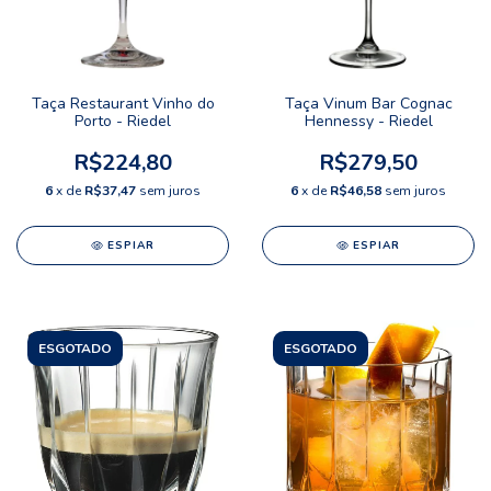
Taça Restaurant Vinho do
Taça Vinum Bar Cognac
Porto - Riedel
Hennessy - Riedel
R$224,80
R$279,50
6
x de
R$37,47
sem juros
6
x de
R$46,58
sem juros
ESPIAR
ESPIAR
ESGOTADO
ESGOTADO