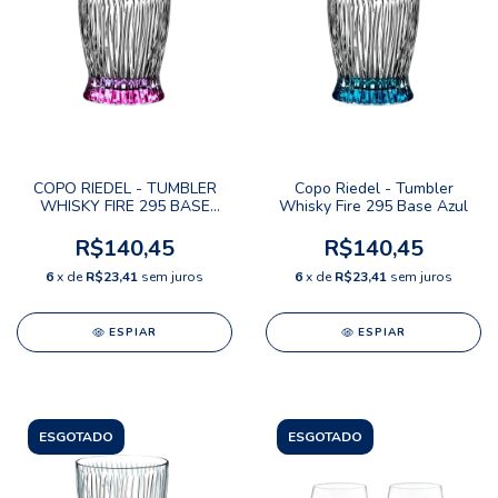
COPO RIEDEL - TUMBLER
Copo Riedel - Tumbler
WHISKY FIRE 295 BASE
Whisky Fire 295 Base Azul
ROSA
R$140,45
R$140,45
6
x de
R$23,41
sem juros
6
x de
R$23,41
sem juros
ESPIAR
ESPIAR
ESGOTADO
ESGOTADO