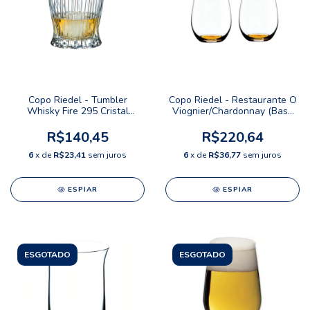
Copo Riedel - Tumbler
Copo Riedel - Restaurante O
Whisky Fire 295 Cristal
Viognier/Chardonnay (Base
(Transparente)
Laranja)
R$140,45
R$220,64
6
x de
R$23,41
sem juros
6
x de
R$36,77
sem juros
ESPIAR
ESPIAR
ESGOTADO
ESGOTADO